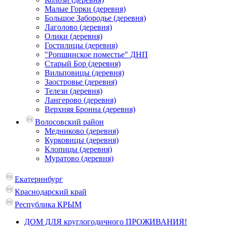
Малые Горки (деревня)
Большое Забородье (деревня)
Лаголово (деревня)
Олики (деревня)
Гостилицы (деревня)
"Ропшинское поместье" ДНП
Старый Бор (деревня)
Вильповицы (деревня)
Заостровье (деревня)
Телези (деревня)
Лангерово (деревня)
Верхняя Бронна (деревня)
Волосовский район
Медниково (деревня)
Курковицы (деревня)
Клопицы (деревня)
Муратово (деревня)
Екатеринбург
Краснодарский край
Республика КРЫМ
ДОМ ДЛЯ круглогодичного ПРОЖИВАНИЯ!