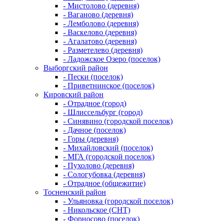
- Мистолово (деревня)
- Ваганово (деревня)
- Лемболово (деревня)
- Васкелово (деревня)
- Агалатово (деревня)
- Разметелево (деревня)
- Ладожское Озеро (поселок)
Выборгский район
- Пески (поселок)
- Приветнинское (поселок)
Кировский район
- Отрадное (город)
- Шлиссельбург (город)
- Синявино (городской поселок)
- Дачное (поселок)
- Горы (деревня)
- Михайловский (поселок)
- МГА (городской поселок)
- Пухолово (деревня)
- Сологубовка (деревня)
- Отрадное (общежитие)
Тосненский район
- Ульяновка (городской поселок)
- Никольское (СНТ)
- Форносово (поселок)