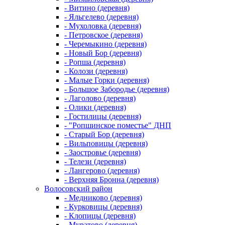
- Витино (деревня)
- Яльгелево (деревня)
- Мухоловка (деревня)
- Петровское (деревня)
- Черемыкино (деревня)
- Новый Бор (деревня)
- Ропша (деревня)
- Колози (деревня)
- Малые Горки (деревня)
- Большое Забородье (деревня)
- Лаголово (деревня)
- Олики (деревня)
- Гостилицы (деревня)
- "Ропшинское поместье" ДНП
- Старый Бор (деревня)
- Вильповицы (деревня)
- Заостровье (деревня)
- Телези (деревня)
- Лангерово (деревня)
- Верхняя Бронна (деревня)
Волосовский район
- Медниково (деревня)
- Курковицы (деревня)
- Клопицы (деревня)
- Муратово (деревня)