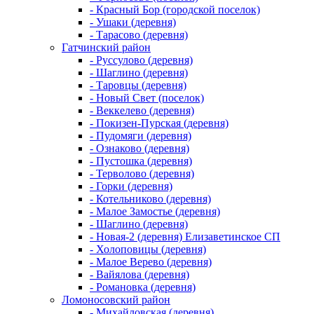
- Красный Бор (городской поселок)
- Ушаки (деревня)
- Тарасово (деревня)
Гатчинский район
- Руссулово (деревня)
- Шаглино (деревня)
- Таровцы (деревня)
- Новый Свет (поселок)
- Веккелево (деревня)
- Покизен-Пурская (деревня)
- Пудомяги (деревня)
- Ознаково (деревня)
- Пустошка (деревня)
- Терволово (деревня)
- Горки (деревня)
- Котельниково (деревня)
- Малое Замостье (деревня)
- Шаглино (деревня)
- Новая-2 (деревня) Елизаветинское СП
- Холоповицы (деревня)
- Малое Верево (деревня)
- Вайялова (деревня)
- Романовка (деревня)
Ломоносовский район
- Михайловская (деревня)