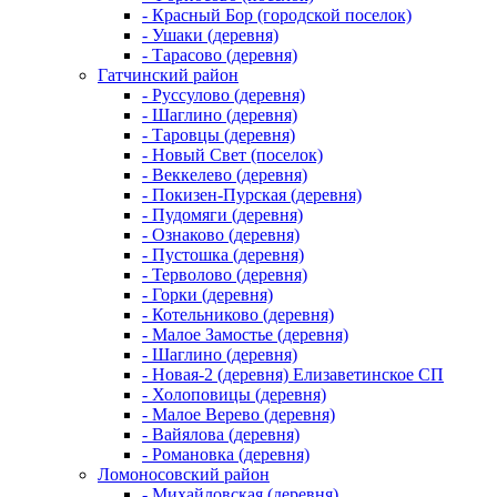
- Красный Бор (городской поселок)
- Ушаки (деревня)
- Тарасово (деревня)
Гатчинский район
- Руссулово (деревня)
- Шаглино (деревня)
- Таровцы (деревня)
- Новый Свет (поселок)
- Веккелево (деревня)
- Покизен-Пурская (деревня)
- Пудомяги (деревня)
- Ознаково (деревня)
- Пустошка (деревня)
- Терволово (деревня)
- Горки (деревня)
- Котельниково (деревня)
- Малое Замостье (деревня)
- Шаглино (деревня)
- Новая-2 (деревня) Елизаветинское СП
- Холоповицы (деревня)
- Малое Верево (деревня)
- Вайялова (деревня)
- Романовка (деревня)
Ломоносовский район
- Михайловская (деревня)