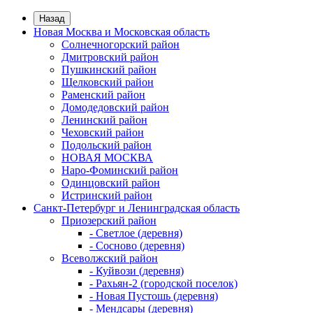
Назад
Новая Москва и Московская область
Солнечногорский район
Дмитровский район
Пушкинский район
Щелковский район
Раменский район
Домодедовский район
Ленинский район
Чеховский район
Подольский район
НОВАЯ МОСКВА
Наро-Фоминский район
Одинцовский район
Истринский район
Санкт-Петербург и Ленинградская область
Приозерский район
- Светлое (деревня)
- Сосново (деревня)
Всеволжский район
- Куйвози (деревня)
- Рахьян-2 (городской поселок)
- Новая Пустошь (деревня)
- Мендсары (деревня)