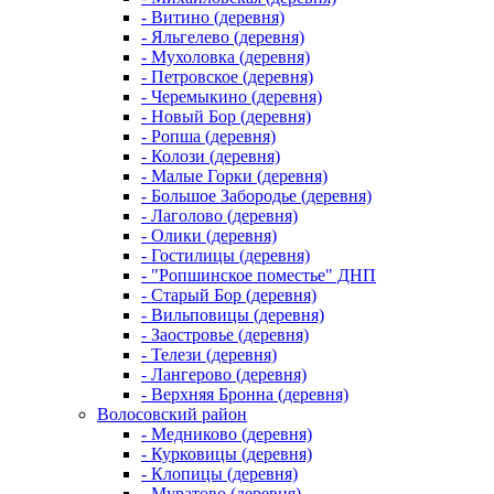
- Витино (деревня)
- Яльгелево (деревня)
- Мухоловка (деревня)
- Петровское (деревня)
- Черемыкино (деревня)
- Новый Бор (деревня)
- Ропша (деревня)
- Колози (деревня)
- Малые Горки (деревня)
- Большое Забородье (деревня)
- Лаголово (деревня)
- Олики (деревня)
- Гостилицы (деревня)
- "Ропшинское поместье" ДНП
- Старый Бор (деревня)
- Вильповицы (деревня)
- Заостровье (деревня)
- Телези (деревня)
- Лангерово (деревня)
- Верхняя Бронна (деревня)
Волосовский район
- Медниково (деревня)
- Курковицы (деревня)
- Клопицы (деревня)
- Муратово (деревня)