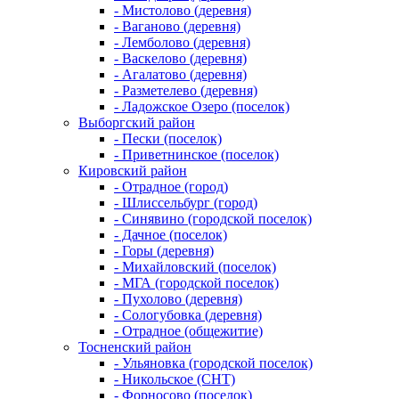
- Мистолово (деревня)
- Ваганово (деревня)
- Лемболово (деревня)
- Васкелово (деревня)
- Агалатово (деревня)
- Разметелево (деревня)
- Ладожское Озеро (поселок)
Выборгский район
- Пески (поселок)
- Приветнинское (поселок)
Кировский район
- Отрадное (город)
- Шлиссельбург (город)
- Синявино (городской поселок)
- Дачное (поселок)
- Горы (деревня)
- Михайловский (поселок)
- МГА (городской поселок)
- Пухолово (деревня)
- Сологубовка (деревня)
- Отрадное (общежитие)
Тосненский район
- Ульяновка (городской поселок)
- Никольское (СНТ)
- Форносово (поселок)